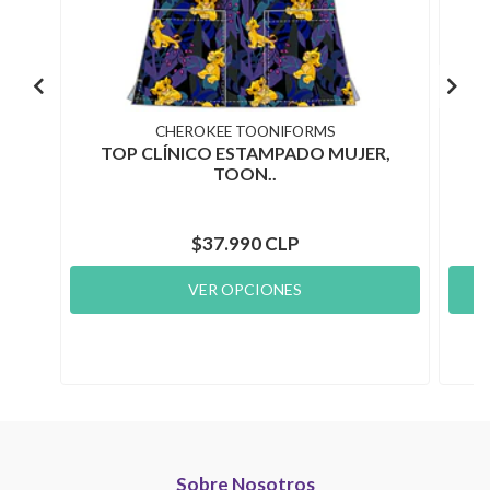
CHEROKEE TOONIFORMS
TOP CLÍNICO ESTAMPADO MUJER,
T
TOON..
$37.990 CLP
VER OPCIONES
Sobre Nosotros