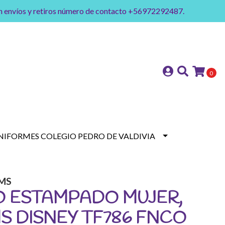
on envíos y retiros número de contacto +56972292487.
0
NIFORMES COLEGIO PEDRO DE VALDIVIA
MS
O ESTAMPADO MUJER,
 DISNEY TF786 FNCO