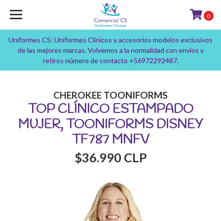
0
Uniformes CS: Uniformes Clínicos y accesorios modelos exclusivos
de las mejores marcas. Volvemos a la normalidad con envíos y
retiros número de contacto +56972292487.
CHEROKEE TOONIFORMS
TOP CLÍNICO ESTAMPADO
MUJER, TOONIFORMS DISNEY
TF787 MNFV
$36.990 CLP