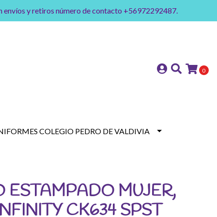
on envíos y retiros número de contacto +56972292487.
0
NIFORMES COLEGIO PEDRO DE VALDIVIA
O ESTAMPADO MUJER,
NFINITY CK634 SPST