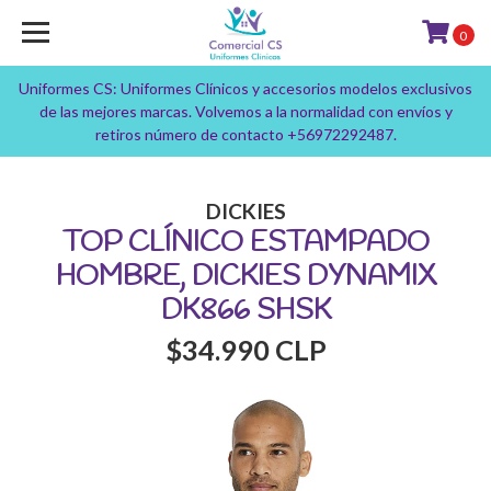
0
Uniformes CS: Uniformes Clínicos y accesorios modelos exclusivos
de las mejores marcas. Volvemos a la normalidad con envíos y
retiros número de contacto +56972292487.
DICKIES
TOP CLÍNICO ESTAMPADO
HOMBRE, DICKIES DYNAMIX
DK866 SHSK
$34.990 CLP