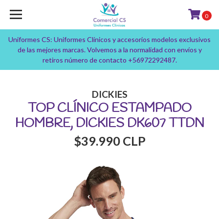
0
Uniformes CS: Uniformes Clínicos y accesorios modelos exclusivos
de las mejores marcas. Volvemos a la normalidad con envíos y
retiros número de contacto +56972292487.
DICKIES
TOP CLÍNICO ESTAMPADO
HOMBRE, DICKIES DK607 TTDN
$39.990 CLP