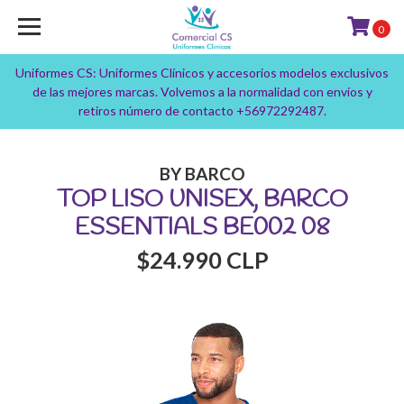
0
Uniformes CS: Uniformes Clínicos y accesorios modelos exclusivos
de las mejores marcas. Volvemos a la normalidad con envíos y
retiros número de contacto +56972292487.
BY BARCO
TOP LISO UNISEX, BARCO
ESSENTIALS BE002 08
$24.990 CLP