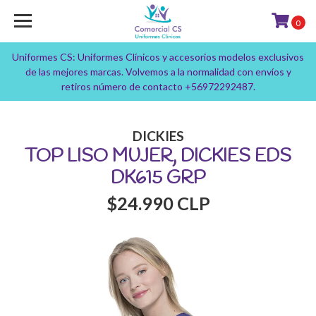
0
Uniformes CS: Uniformes Clínicos y accesorios modelos exclusivos
de las mejores marcas. Volvemos a la normalidad con envíos y
retiros número de contacto +56972292487.
DICKIES
TOP LISO MUJER, DICKIES EDS
DK615 GRP
$24.990 CLP