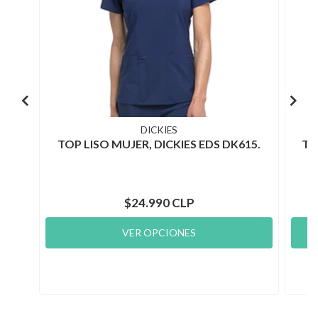
DICKIES
TOP LISO MUJER, DICKIES EDS DK615.
TO
$24.990 CLP
VER OPCIONES