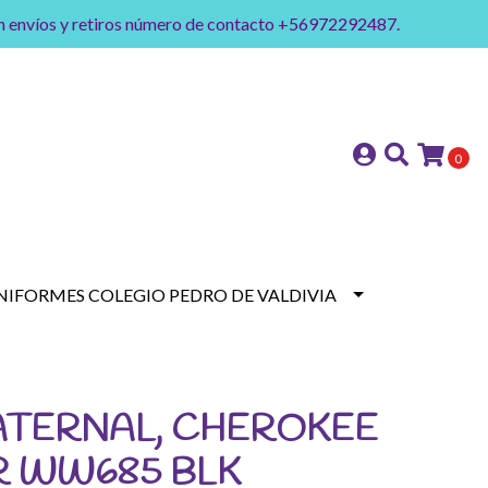
on envíos y retiros número de contacto +56972292487.
0
NIFORMES COLEGIO PEDRO DE VALDIVIA
ATERNAL, CHEROKEE
 WW685 BLK