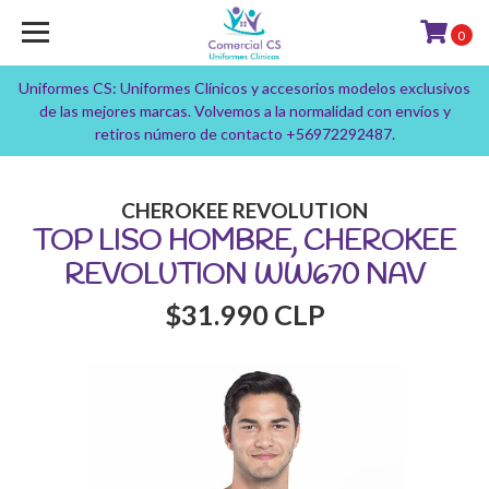
0
Uniformes CS: Uniformes Clínicos y accesorios modelos exclusivos
de las mejores marcas. Volvemos a la normalidad con envíos y
retiros número de contacto +56972292487.
CHEROKEE REVOLUTION
TOP LISO HOMBRE, CHEROKEE
REVOLUTION WW670 NAV
$31.990 CLP