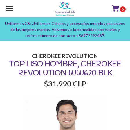
0
Uniformes CS: Uniformes Clínicos y accesorios modelos exclusivos
de las mejores marcas. Volvemos a la normalidad con envíos y
retiros número de contacto +56972292487.
CHEROKEE REVOLUTION
TOP LISO HOMBRE, CHEROKEE
REVOLUTION WW670 BLK
$31.990 CLP