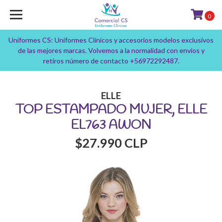
0
Uniformes CS: Uniformes Clínicos y accesorios modelos exclusivos
de las mejores marcas. Volvemos a la normalidad con envíos y
retiros número de contacto +56972292487.
ELLE
TOP ESTAMPADO MUJER, ELLE
EL763 AWON
$27.990 CLP