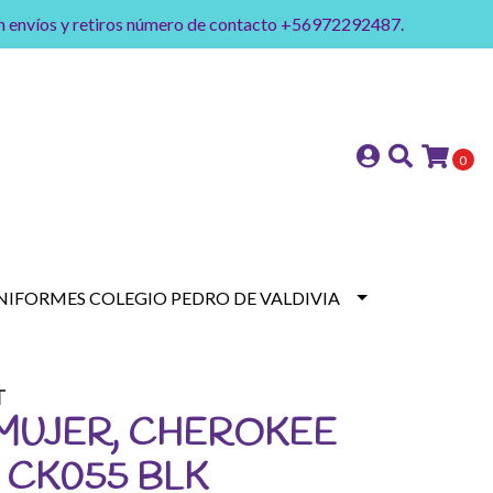
on envíos y retiros número de contacto +56972292487.
0
NIFORMES COLEGIO PEDRO DE VALDIVIA
T
MUJER, CHEROKEE
 CK055 BLK