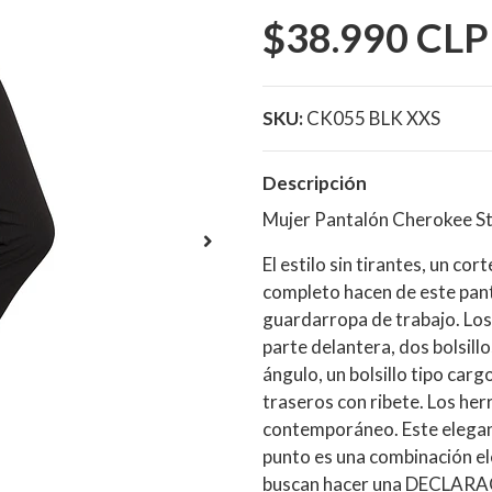
$38.990 CLP
SKU:
CK055 BLK XXS
Descripción
Mujer Pantalón Cherokee S
El estilo sin tirantes, un co
completo hacen de este pant
guardarropa de trabajo. Los 
parte delantera, dos bolsill
ángulo, un bolsillo tipo carg
traseros con ribete. Los her
contemporáneo. Este elegant
punto es una combinación ele
buscan hacer una DECLAR