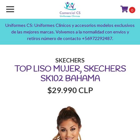
0
Uniformes CS: Uniformes Clínicos y accesorios modelos exclusivos
de las mejores marcas. Volvemos a la normalidad con envíos y
retiros número de contacto +56972292487.
SKECHERS
TOP LISO MUJER, SKECHERS
SK102 BAHAMA
$29.990 CLP