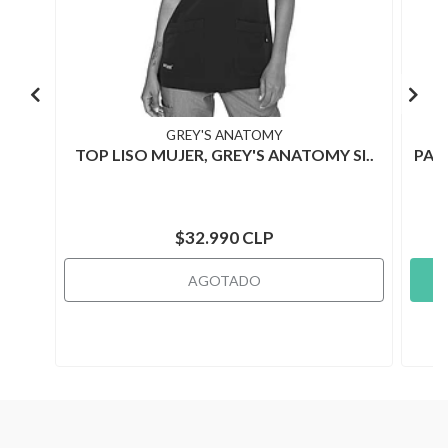
GREY'S ANATOMY
TOP LISO MUJER, GREY'S ANATOMY SI..
PAN
$32.990 CLP
AGOTADO