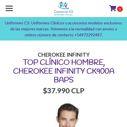
0
Uniformes CS: Uniformes Clínicos y accesorios modelos exclusivos
de las mejores marcas. Volvemos a la normalidad con envíos y
retiros número de contacto +56972292487.
CHEROKEE INFINITY
TOP CLÍNICO HOMBRE,
CHEROKEE INFINITY CK900A
BAPS
$37.990 CLP