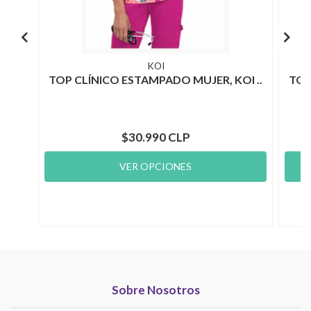
KOI
TOP CLÍNICO ESTAMPADO MUJER, KOI ..
TOP
$30.990 CLP
VER OPCIONES
Sobre Nosotros