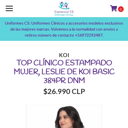
0
Uniformes CS: Uniformes Clínicos y accesorios modelos exclusivos
de las mejores marcas. Volvemos a la normalidad con envíos y
retiros número de contacto +56972292487.
KOI
TOP CLÍNICO ESTAMPADO
MUJER, LESLIE DE KOI BASIC
384PR DNM
$26.990 CLP