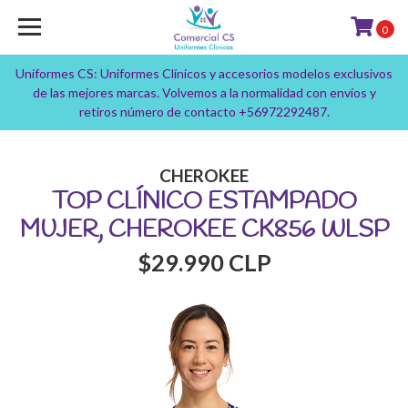
0
Uniformes CS: Uniformes Clínicos y accesorios modelos exclusivos
de las mejores marcas. Volvemos a la normalidad con envíos y
retiros número de contacto +56972292487.
CHEROKEE
TOP CLÍNICO ESTAMPADO
MUJER, CHEROKEE CK856 WLSP
$29.990 CLP