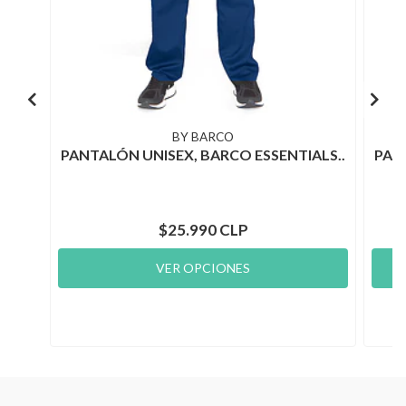
BY BARCO
PANTALÓN UNISEX, BARCO ESSENTIALS..
PAN
$25.990 CLP
VER OPCIONES