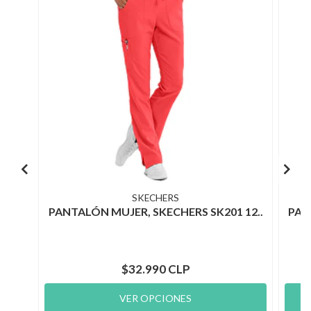
SKECHERS
PANTALÓN MUJER, SKECHERS SK201 12..
PAN
$32.990 CLP
VER OPCIONES