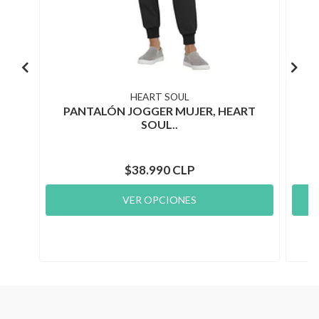
HEART SOUL
PANTALÓN JOGGER MUJER, HEART
P
SOUL..
$38.990 CLP
VER OPCIONES