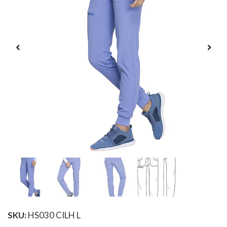
SKU:
HS030 CILH L