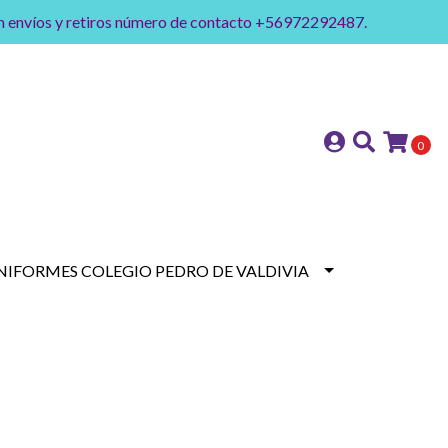
on envíos y retiros número de contacto +56972292487.
0
NIFORMES COLEGIO PEDRO DE VALDIVIA